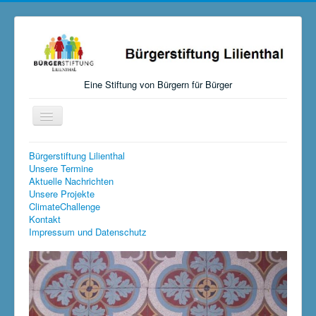
Eine Stiftung von Bürgern für Bürger
Navigation
an/aus
Startseite
Bürgerstiftung Lilienthal
Unsere Termine
Aktuelles
Aktuelle Nachrichten
Unsere Projekte
Über uns
ClimateChallenge
Kontakt
Mitmachen, Spenden, Stiften
Impressum und Datenschutz
Unsere Aktivitäten
Links
Versteigerungen