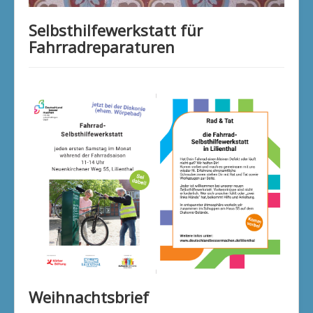
Klimaschutzgruppe
Selbsthilfewerkstatt für
Aktuelle Seite:
Startseite
Aktuelles
Fahrradreparaturen
Aktuelle Nachrichten
Weihnachtsbrief