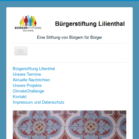
Eine Stiftung von Bürgern für Bürger
Navigation
an/aus
Startseite
Bürgerstiftung Lilienthal
Unsere Termine
Aktuelles
Aktuelle Nachrichten
Unsere Projekte
Über uns
ClimateChallenge
Kontakt
Mitmachen, Spenden, Stiften
Impressum und Datenschutz
Unsere Aktivitäten
Links
Versteigerungen