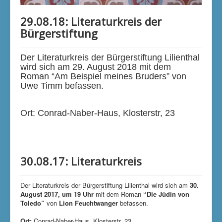
Klimaschutzgruppe
29.08.18: Literaturkreis der
Aktuelle Seite:
Startseite
Unsere Aktivitäten
Bürgerstiftung
Kunst und Kultur
Literaturkreis
Der Literaturkreis der Bürgerstiftung Lilienthal
wird sich am 29. August 2018 mit dem
Roman “Am Beispiel meines Bruders” von
Uwe Timm befassen.
Ort: Conrad-Naber-Haus, Klosterstr, 23
30.08.17: Literaturkreis
Der Literaturkreis der Bürgerstiftung Lilienthal wird sich am
30.
August 2017, um 19 Uhr
mit dem Roman
“Die Jüdin von
Toledo”
von
Lion Feuchtwanger
befassen.
Ort:
Conrad-Naber-Haus, Klosterstr. 23