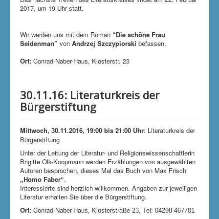
2017, um 19 Uhr statt.
Wir werden uns mit dem Roman
“Die schöne Frau
Seidenman”
von
Andrzej Szczypiorski
befassen.
Ort:
Conrad-Naber-Haus, Klosterstr. 23
30.11.16: Literaturkreis der
Bürgerstiftung
Mittwoch,
0.11.2016, 19:00 bis 21:00 Uhr
: Literaturkreis der
3
Bürgerstiftung
Unter der Leitung der Literatur- und Religionswissenschaftlerin
Brigitte Olk-Koopmann werden Erzählungen von ausgewählten
Autoren besprochen, dieses Mal das Buch von Max Frisch
„Homo Faber“
.
Interessierte sind herzlich willkommen. Angaben zur jeweiligen
Literatur erhalten Sie über die Bürgerstiftung.
Ort:
Conrad-Naber-Hau
s, Klosterstraße 23, Tel: 04298-467701