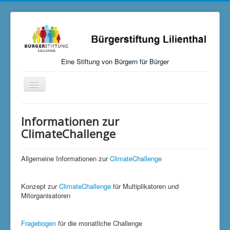
Eine Stiftung von Bürgern für Bürger
Navigation
an/aus
Startseite
Informationen zur
Aktuelles
ClimateChallenge
Über uns
Allgemeine Informationen zur
ClimateChallenge
Mitmachen, Spenden, Stiften
Unsere Aktivitäten
Konzept zur
ClimateChallenge
für Multiplikatoren und
Mitorganisatoren
Links
Versteigerungen
Fragebogen
für die monatliche Challenge