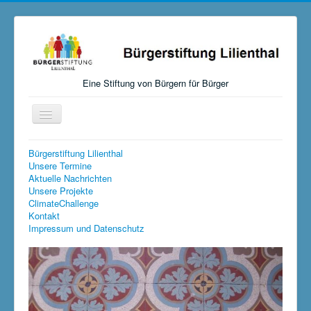
Eine Stiftung von Bürgern für Bürger
Navigation
an/aus
Startseite
Bürgerstiftung Lilienthal
Unsere Termine
Aktuelles
Aktuelle Nachrichten
Unsere Projekte
Über uns
ClimateChallenge
Kontakt
Mitmachen, Spenden, Stiften
Impressum und Datenschutz
Unsere Aktivitäten
Links
Versteigerungen