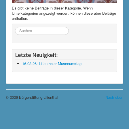
Klimaschutzgruppe
Es gibt keine Beiträge in dieser Kategorie. Wenn
Unterkategorien angezeigt werden, können diese aber Beiträge
Aktuelle Seite:
Startseite
Aktuelles
enthalten.
Unsere Termine
Suchen
...
Letzte Neuigkeit:
16.08.26: Lilienthaler Museeumstag
© 2026 Bürgerstiftung-Lilienthal
Nach oben