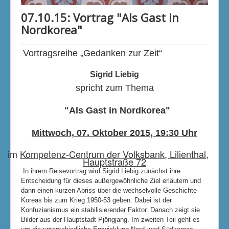
Klimaschutzgruppe
07.10.15: Vortrag "Als Gast in
Aktuelle Seite:
Startseite
Unsere Aktivitäten
Nordkorea"
Kunst und Kultur
Gedanken zur Zeit
07.10.15: Vortrag "Als Gast in Nordkorea"
Vortragsreihe „Gedanken zur Zeit“
Sigrid Liebig
spricht zum Thema
"Als Gast in Nordkorea"
Mittwoch, 07. Oktober 2015, 19:30 Uhr
im
Kompetenz-Centrum der Volksbank, Lilienthal,
Hauptstraße 72
In ihrem Reisevortrag wird
Sigrid Liebig zunächst ihre
Entscheidung für dieses außergewöhnliche Ziel erläutern und
dann einen kurzen Abriss über die wechselvolle Geschichte
Koreas bis zum Krieg 1950-53 geben. Dabei ist der
Konfuzianismus ein stabilisierender Faktor. Danach zeigt sie
Bilder aus der Hauptstadt Pjöngjang. Im zweiten Teil geht es