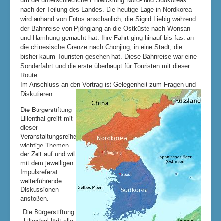
um die unterschiedliche Entwicklung Nord- und Südkoreas
nach der Teilung des Landes. Die heutige Lage in Nordkorea
wird anhand von Fotos anschaulich, die Sigrid Liebig während
der Bahnreise von Pjöngjang an die Ostküste nach Wonsan
und Hamhung gemacht hat. Ihre Fahrt ging hinauf bis fast an
die chinesische Grenze nach Chonjing, in eine Stadt, die
bisher kaum Touristen gesehen hat. Diese Bahnreise war eine
Sonderfahrt und die erste überhaupt für Touristen mit dieser
Route.
Im Anschluss an den Vortrag ist Gelegenheit zum Fragen und
Diskutieren.
Die Bürgerstiftung
Lilienthal greift mit
dieser
Veranstaltungsreihe
wichtige Themen
der Zeit auf und will
mit dem jeweiligen
Impulsreferat
weiterführende
Diskussionen
anstoßen.
Die Bürgerstiftung
Lilienthal lädt alle