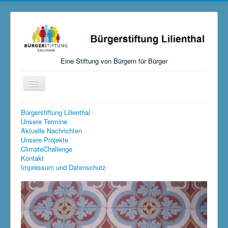
Eine Stiftung von Bürgern für Bürger
Navigation
an/aus
Startseite
Bürgerstiftung Lilienthal
Unsere Termine
Aktuelles
Aktuelle Nachrichten
Unsere Projekte
Über uns
ClimateChallenge
Kontakt
Mitmachen, Spenden, Stiften
Impressum und Datenschutz
Unsere Aktivitäten
Links
Versteigerungen