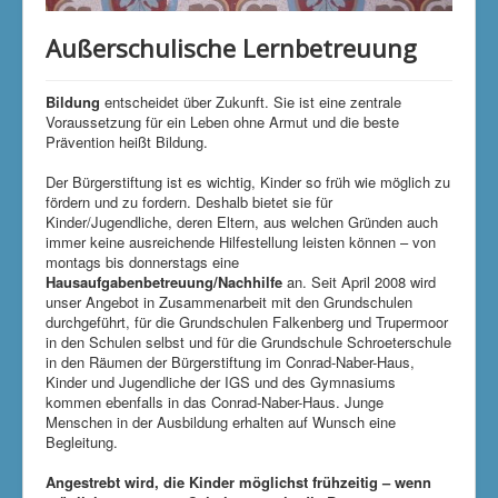
Klimaschutzgruppe
Außerschulische Lernbetreuung
Aktuelle Seite:
Startseite
Unsere Projekte
Außerschulische Lernbetreuung
Bildung
entscheidet über Zukunft. Sie ist eine zentrale
Voraussetzung für ein Leben ohne Armut und die beste
Prävention heißt Bildung.
Der Bürgerstiftung ist es wichtig, Kinder so früh wie möglich zu
fördern und zu fordern. Deshalb bietet sie für
Kinder/Jugendliche, deren Eltern, aus welchen Gründen auch
immer keine ausreichende Hilfestellung leisten können – von
montags bis donnerstags eine
Hausaufgabenbetreuung/Nachhilfe
an. Seit April 2008 wird
unser Angebot in Zusammenarbeit mit den Grundschulen
durchgeführt, für die Grundschulen Falkenberg und Trupermoor
in den Schulen selbst und für die Grundschule Schroeterschule
in den Räumen der Bürgerstiftung im Conrad-Naber-Haus,
Kinder und Jugendliche der IGS und des Gymnasiums
kommen ebenfalls in das Conrad-Naber-Haus. Junge
Menschen in der Ausbildung erhalten auf Wunsch eine
Begleitung.
Angestrebt wird, die Kinder möglichst frühzeitig – wenn