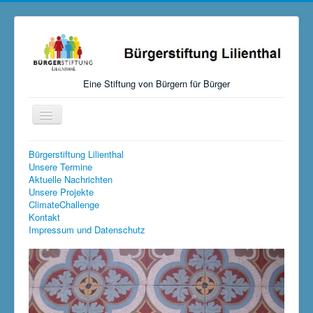
Eine Stiftung von Bürgern für Bürger
Navigation
an/aus
Startseite
Bürgerstiftung Lilienthal
Unsere Termine
Aktuelles
Aktuelle Nachrichten
Unsere Projekte
Über uns
ClimateChallenge
Kontakt
Mitmachen, Spenden, Stiften
Impressum und Datenschutz
Unsere Aktivitäten
Links
Versteigerungen